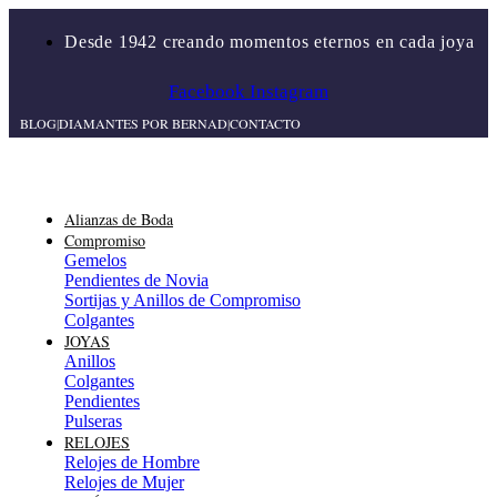
Desde 1942 creando momentos eternos en cada joya
Facebook
Instagram
BLOG
|
DIAMANTES POR BERNAD
|
CONTACTO
Alianzas de Boda
Compromiso
Gemelos
Pendientes de Novia
Sortijas y Anillos de Compromiso
Colgantes
JOYAS
Anillos
Colgantes
Pendientes
Pulseras
RELOJES
Relojes de Hombre
Relojes de Mujer