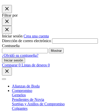
close
Filtrar por
close
close
Iniciar sesión
Crea una cuenta
Dirección de correo electrónico
Contraseña
Mostrar
¿Olvidó su contraseña?
Iniciar sesión
Comparar
0
Listas de deseos
0
close
Alianzas de Boda
Compromiso
Gemelos
Pendientes de Novia
Sortijas y Anillos de Compromiso
Colgantes