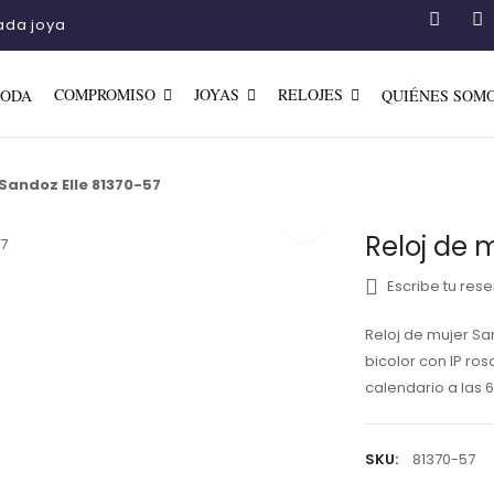
ada joya
COMPROMISO
JOYAS
RELOJES
BODA
QUIÉNES SOM
 Sandoz Elle 81370-57
Reloj de 
Escribe tu res
Reloj de mujer San
bicolor con IP ros
calendario a las 6
SKU:
81370-57