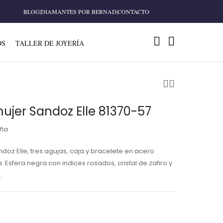
BLOG
|
DIAMANTES POR BERNAD
|
CONTACTO
OS
TALLER DE JOYERÍA
mujer Sandoz Elle 81370-57
eña
doz Elle, tres agujas, caja y bracelete en acero
a. Esfera negra con indices rosados, cristal de zafiro y
.