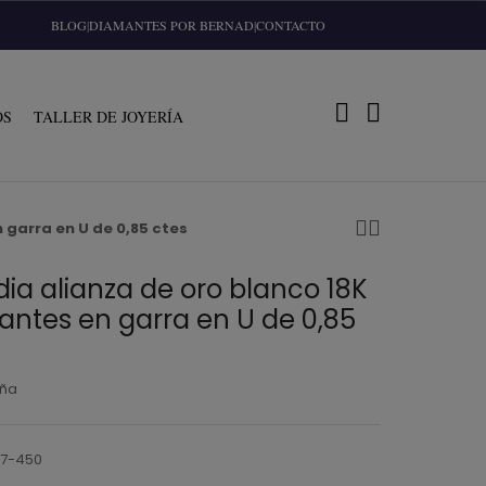
BLOG
|
DIAMANTES POR BERNAD
|
CONTACTO
OS
TALLER DE JOYERÍA
n garra en U de 0,85 ctes
dia alianza de oro blanco 18K
llantes en garra en U de 0,85
eña
57-450