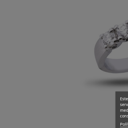
Este
serv
medi
cons
Polí