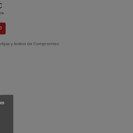
€
os
rtijas y Anillos de Compromiso
ros