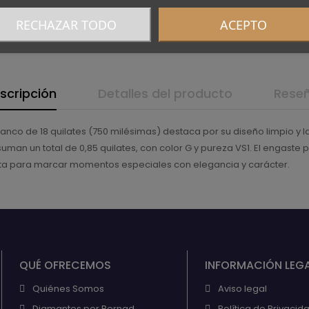
RECHAZAR TODO
ACEPTO
scripción
Detalles del producto
Rese
lanco de 18 quilates (750 milésimas) destaca por su diseño limpio y 
e suman un total de 0,85 quilates, con color G y pureza VS1. El engas
ecta para marcar momentos especiales con elegancia y carácter.
QUÉ OFRECEMOS
INFORMACIÓN LEG
Quiénes Somos
Aviso legal
Diamantes por Bernad
Política de Privacid