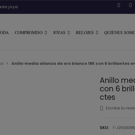
ada joya
COMPROMISO
JOYAS
RELOJES
BODA
QUIÉNES SOM
so
Anillo media alianza de oro blanco 18K con 6 brillantes e
Anillo me
con 6 bri
ctes
Escribe tu res
SKU:
1-J25SB09